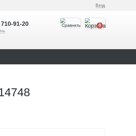
Вход
 710-91-20
0
язь
14748