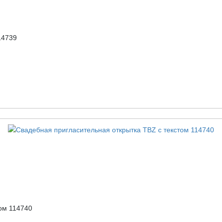
14739
ом 114740