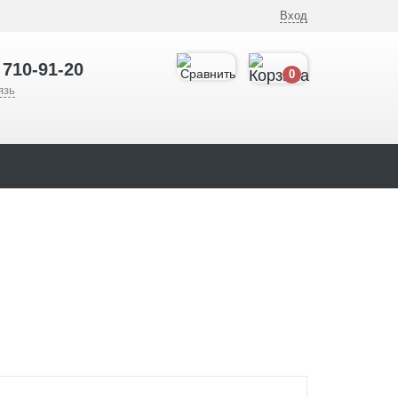
Вход
 710-91-20
0
язь