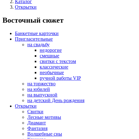
Каталог
Открытки
Восточный сюжет
Банкетные карточки
Пригласительные
на свадьбу
недорогие
смешные
свитки с текстом
классические
необычные
ручной работы VIP
на торжество
на юбилей
на выпускной
на детский День рождения
Открытки
Свитки
Лесные мотивы
Диамант
Фантазия
Волшебные сны